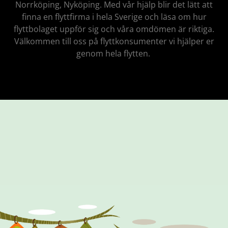
Norrköping, Nyköping. Med vår hjälp blir det lätt att
finna en flyttfirma i hela Sverige och läsa om hur
flyttbolaget uppför sig och våra omdömen är riktiga.
Välkommen till oss på flyttkonsumenter vi hjälper er
genom hela flytten.