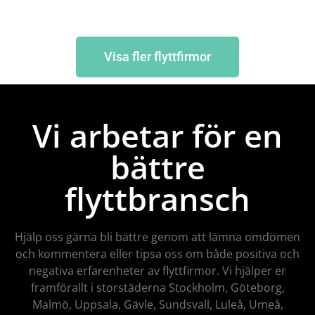
Visa fler flyttfirmor
Vi arbetar för en
bättre
flyttbransch
Hjälp oss gärna bli bättre genom att lämna omdömen
och kommentera eller tipsa oss om både positiva och
negativa erfarenheter av flyttfirmor. Vi hjälper er
framförallt i storstäderna Stockholm, Göteborg,
Malmö, Uppsala, Gävle, Sundsvall, Luleå, Umeå,