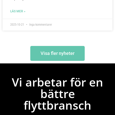
LÄS MER »
2025-10-21
Inga kommentarer
Visa fler nyheter
Vi arbetar för en
bättre
flyttbransch