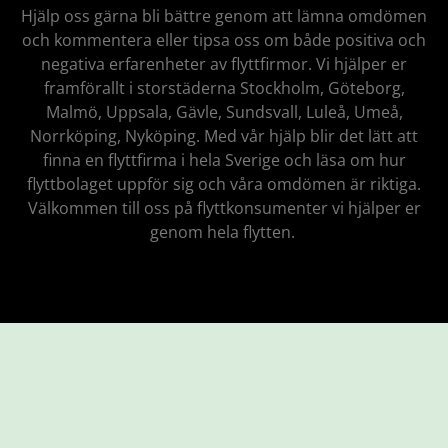
Hjälp oss gärna bli bättre genom att lämna omdömen
och kommentera eller tipsa oss om både positiva och
negativa erfarenheter av flyttfirmor. Vi hjälper er
framförallt i storstäderna Stockholm, Göteborg,
Malmö, Uppsala, Gävle, Sundsvall, Luleå, Umeå,
Norrköping, Nyköping. Med vår hjälp blir det lätt att
finna en flyttfirma i hela Sverige och läsa om hur
flyttbolaget uppför sig och våra omdömen är riktiga.
Välkommen till oss på flyttkonsumenter vi hjälper er
genom hela flytten.