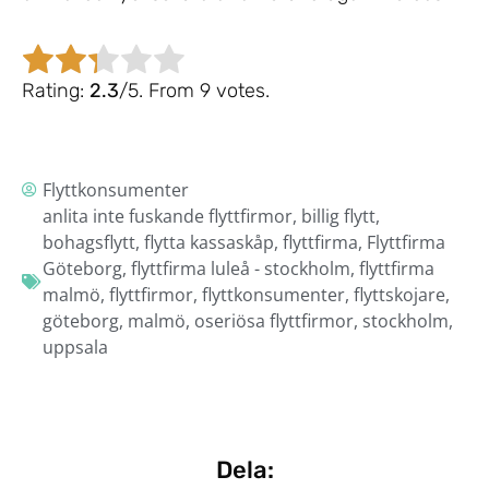
Rate this item:
Submit Rating
Rating:
2.3
/5. From 9 votes.
Flyttkonsumenter
anlita inte fuskande flyttfirmor
,
billig flytt
,
bohagsflytt
,
flytta kassaskåp
,
flyttfirma
,
Flyttfirma
Göteborg
,
flyttfirma luleå - stockholm
,
flyttfirma
malmö
,
flyttfirmor
,
flyttkonsumenter
,
flyttskojare
,
göteborg
,
malmö
,
oseriösa flyttfirmor
,
stockholm
,
uppsala
Dela: